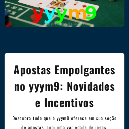
Apostas Empolgantes
no yyym9: Novidades
e Incentivos
Descubra tudo que o yyym9 oferece em sua seção
de apostas, com uma variedade de jogos,