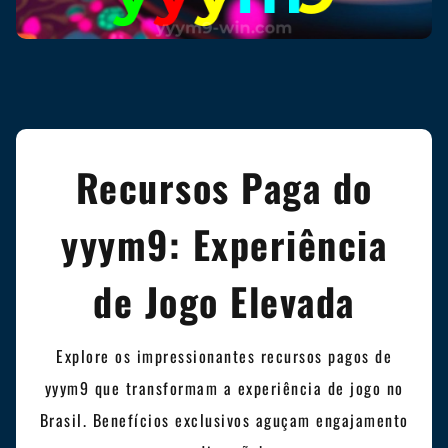
Recursos Paga do
yyym9: Experiência
de Jogo Elevada
Explore os impressionantes recursos pagos de
yyym9 que transformam a experiência de jogo no
Brasil. Benefícios exclusivos aguçam engajamento