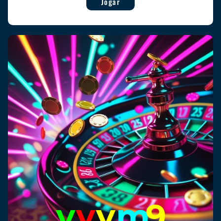
Jogar