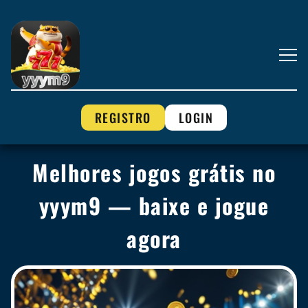
REGISTRO
LOGIN
Melhores jogos grátis no
yyym9 — baixe e jogue
agora